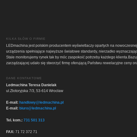
KILKA SŁÓW O FIRMIE
LEDmachina jest polskim producentem wyświetlaczy opartych na nowoczesne
urządzenia spełniające najwyższe światowe standardy, nierzadko wyznaczając
Stale monitorujemy rynek tak by móc zaspokoić potrzeby każdego klienta.Bazu
zarządzającej udało się stworzyć firmę oferującą Państwu rewelacyjne ceny or
DANE KONTAKTOWE
Ledmachina Teresa Danielak
ul.Złotoryjska 7/3, 53-614 Wrocław
E-mail:
handlowy@ledmachina.pl
E-mail:
biuro@ledmachina.pl
Tel. kom.:
731 501 313
FAX:
71 72 372 71