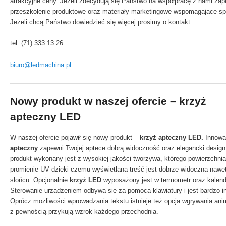
atrakcyjne ceny. Jeżeli zdecydują się Państwo na współpracę z nami za
przeszkolenie produktowe oraz materiały marketingowe wspomagające sp
Jeżeli chcą Państwo dowiedzieć się więcej prosimy o kontakt
tel. (71) 333 13 26
biuro@ledmachina.pl
Nowy produkt w naszej ofercie – krzyż
apteczny LED
W naszej ofercie pojawił się nowy produkt –
krzyż apteczny LED.
Innowa
apteczny
zapewni Twojej aptece dobrą widoczność oraz elegancki desig
produkt wykonany jest z wysokiej jakości tworzywa, którego powierzchnia
promienie UV dzięki czemu wyświetlana treść jest dobrze widoczna nawe
słońcu. Opcjonalnie
krzyż LED
wyposażony jest w termometr oraz kalend
Sterowanie urządzeniem odbywa się za pomocą klawiatury i jest bardzo in
Oprócz możliwości wprowadzania tekstu istnieje też opcja wgrywania anim
z pewnością przykują wzrok każdego przechodnia.