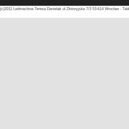
(c)2011 Ledmachina Teresa Danielak ul.Złotoryjska 7/3 53-614 Wrocław - Tab