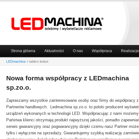
Główne
Strona główna
Aktualności
O nas
Współpraca
Realizacje
Przeskocz
Przeskocz
menu
LEDmachina
>
tablice ledwe
do
do
Nowa forma współpracy z LEDmachina
tekstu
widgetów
sp.zo.o.
Zapraszamy wszystkie zainteresowane osoby oraz firmy do współpracy z 
Partnerów handlowych. Ledmachina sp.zo.o. to polski producent wyświet
urządzeń wykonanych w technologii LED. Współpracując z nami możemy
Państwa klienci otrzymają produkt najwyższej jakości, ponadto zapewni
serwis gwarancyjny oraz pogwarancyjny dzięki czemu nasz Partner może 
tylko i wyłącznie na sprzedaży. Gwarantujemy szybką realizację zamówie