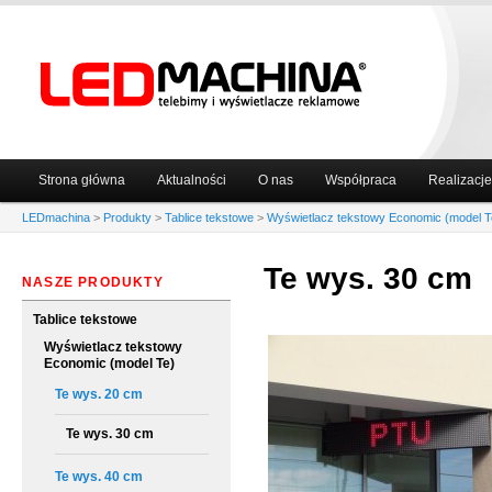
Główne
Strona główna
Aktualności
O nas
Współpraca
Realizacje
Przeskocz
Przeskocz
menu
LEDmachina
>
Produkty
>
Tablice tekstowe
>
Wyświetlacz tekstowy Economic (model T
do
do
Te wys. 30 cm
tekstu
widgetów
NASZE PRODUKTY
Tablice tekstowe
Wyświetlacz tekstowy
Economic (model Te)
Te wys. 20 cm
Te wys. 30 cm
Te wys. 40 cm