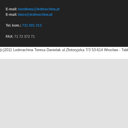
E-mail:
handlowy@ledmachina.pl
E-mail:
biuro@ledmachina.pl
Tel. kom.:
731 501 313
FAX:
71 72 372 71
(c)2011 Ledmachina Teresa Danielak ul.Złotoryjska 7/3 53-614 Wrocław - Tab