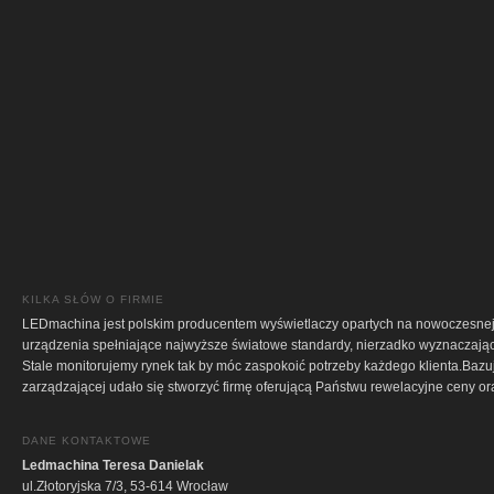
KILKA SŁÓW O FIRMIE
LEDmachina jest polskim producentem wyświetlaczy opartych na nowoczesne
urządzenia spełniające najwyższe światowe standardy, nierzadko wyznaczając
Stale monitorujemy rynek tak by móc zaspokoić potrzeby każdego klienta.Bazu
zarządzającej udało się stworzyć firmę oferującą Państwu rewelacyjne ceny or
DANE KONTAKTOWE
Ledmachina Teresa Danielak
ul.Złotoryjska 7/3, 53-614 Wrocław