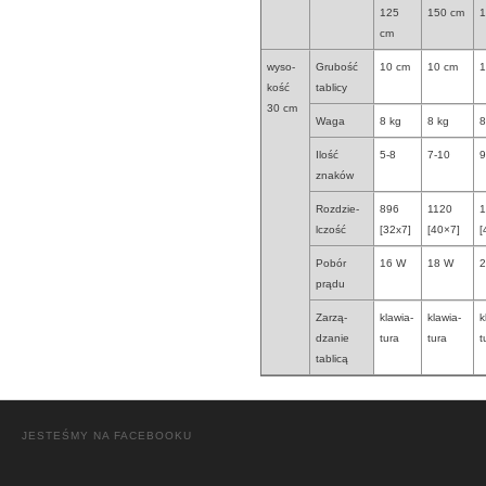
125
150 cm
1
cm
wyso-
Grubość
10 cm
10 cm
1
kość
tablicy
30 cm
Waga
8 kg
8 kg
8
Ilość
5-8
7-10
9
znaków
Rozdzie-
896
1120
1
lczość
[32
x7]
[40×7]
[
Pobór
16 W
18 W
2
prądu
Zarzą-
klawia-
klawia-
k
dzanie
tura
tura
t
tablicą
JESTEŚMY NA FACEBOOKU