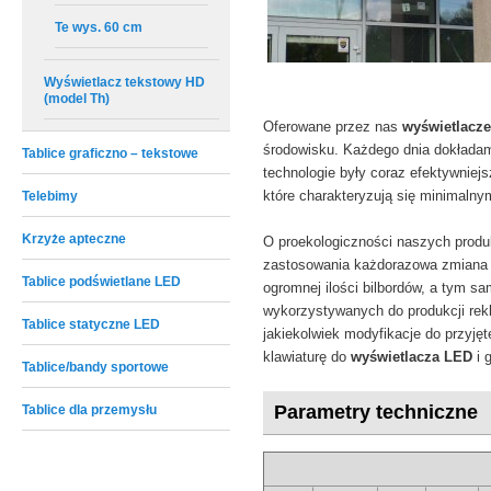
Te wys. 60 cm
Wyświetlacz tekstowy HD
(model Th)
Oferowane przez nas
wyświetlacz
środowisku. Każdego dnia dokłada
Tablice graficzno – tekstowe
technologie były coraz efektywniej
które charakteryzują się minimalny
Telebimy
Krzyże apteczne
O proekologiczności naszych produk
zastosowania każdorazowa zmiana s
Tablice podświetlane LED
ogromnej ilości bilbordów, a tym s
wykorzystywanych do produkcji rek
Tablice statyczne LED
jakiekolwiek modyfikacje do przyję
klawiaturę do
wyświetlacza LED
i 
Tablice/bandy sportowe
Parametry techniczne
Tablice dla przemysłu