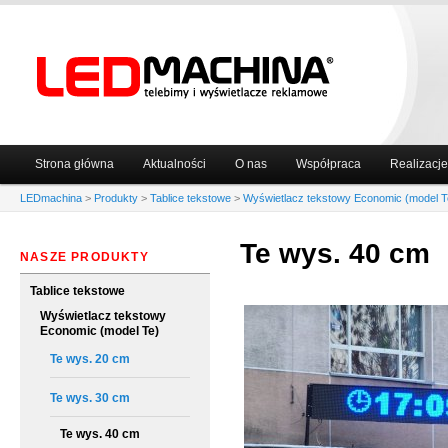
Główne
Strona główna
Aktualności
O nas
Współpraca
Realizacje
Przeskocz
Przeskocz
menu
LEDmachina
>
Produkty
>
Tablice tekstowe
>
Wyświetlacz tekstowy Economic (model T
do
do
Te wys. 40 cm
tekstu
widgetów
NASZE PRODUKTY
Tablice tekstowe
Wyświetlacz tekstowy
Economic (model Te)
Te wys. 20 cm
Te wys. 30 cm
Te wys. 40 cm