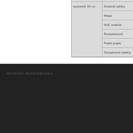
wysokość 40 cm
Grubość tablicy
Waga
Ilość znaków
Rozdzielczość
Pobór prądu
Zarządzanie tablicą
JESTEŚMY NA FACEBOOKU