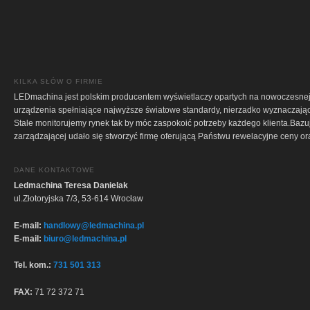
KILKA SŁÓW O FIRMIE
LEDmachina jest polskim producentem wyświetlaczy opartych na nowoczesne
urządzenia spełniające najwyższe światowe standardy, nierzadko wyznaczając
Stale monitorujemy rynek tak by móc zaspokoić potrzeby każdego klienta.Bazu
zarządzającej udało się stworzyć firmę oferującą Państwu rewelacyjne ceny or
DANE KONTAKTOWE
Ledmachina Teresa Danielak
ul.Złotoryjska 7/3, 53-614 Wrocław
E-mail:
handlowy@ledmachina.pl
E-mail:
biuro@ledmachina.pl
Tel. kom.:
731 501 313
FAX:
71 72 372 71